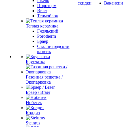
Гжель
скидки
Вакансии
Поротерм
Braer
Термоблок
Теплая керамика
Гжельский
Porotherm
Браер
Сталинградский
камень
Брусчатка
Газонная решетка /
Экопарковка
Браер / Braer
Нобетек
Колдиз
Steinrus