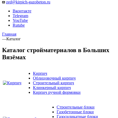
zed@kirpich-gazobeton.ru
Вконтакте
Telegram
YouTube
Rutube
Главная
—
Каталог
Каталог стройматериалов в Больших
Вязёмах
Кирпич
Облицовочный кирпич
Строительный кирпич
Клинкерный кирпич
Кирпич ручной формовки
Строительные блоки
Газобетонные блоки
Газосиликатные блоки