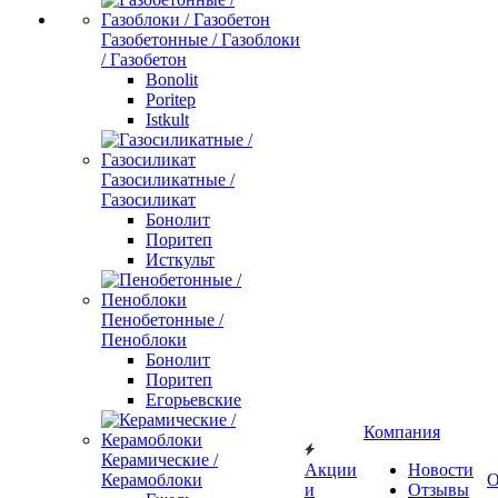
Газобетонные / Газоблоки
/ Газобетон
Bonolit
Poritep
Istkult
Газосиликатные /
Газосиликат
Бонолит
Поритеп
Исткульт
Пенобетонные /
Пеноблоки
Бонолит
Поритеп
Егорьевские
Компания
Керамические /
Акции
Новости
Керамоблоки
О
и
Отзывы