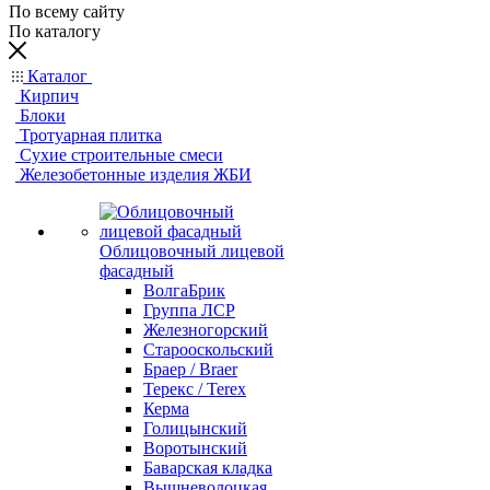
По всему сайту
По каталогу
Каталог
Кирпич
Блоки
Тротуарная плитка
Сухие строительные смеси
Железобетонные изделия ЖБИ
Облицовочный лицевой
фасадный
ВолгаБрик
Группа ЛСР
Железногорский
Старооскольский
Браер / Braer
Терекс / Terex
Керма
Голицынский
Воротынский
Баварская кладка
Вышневолоцкая