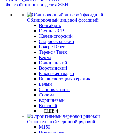
Железобетонные изделия ЖБИ
Облицовочный лицевой фасадный
ВолгаБрик
Группа ЛСР
Железногорский
Старооскольский
Браер / Braer
Терекс / Terex
Керма
Голицынский
Воротынский
Баварская кладка
Вышневолоцкая керамика
Белый
Слоновая кость
Солома
Коричневый
Красный
+ ЕЩЕ 4
Строительный черновой рядовой
М150
Полнотелый