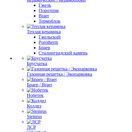
Гжель
Поротерм
Braer
Термоблок
Теплая керамика
Гжельский
Porotherm
Браер
Сталинградский камень
Брусчатка
Газонная решетка / Экопарковка
Браер / Braer
Нобетек
Колдиз
Steinrus
ЛСР