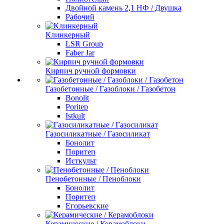
Двойной камень 2,1 НФ / Двушка
Рабочий
Клинкерный
LSR Group
Faber Jar
Кирпич ручной формовки
Газобетонные / Газоблоки / Газобетон
Bonolit
Poritep
Istkult
Газосиликатные / Газосиликат
Бонолит
Поритеп
Исткульт
Пенобетонные / Пеноблоки
Бонолит
Поритеп
Егорьевские
Керамические / Керамоблоки