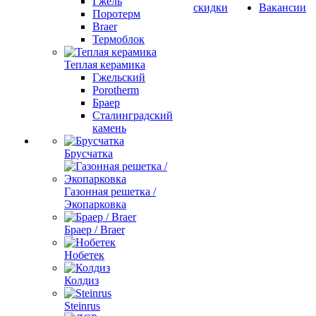
Гжель
скидки
Вакансии
Поротерм
Braer
Термоблок
Теплая керамика
Гжельский
Porotherm
Браер
Сталинградский
камень
Брусчатка
Газонная решетка /
Экопарковка
Браер / Braer
Нобетек
Колдиз
Steinrus