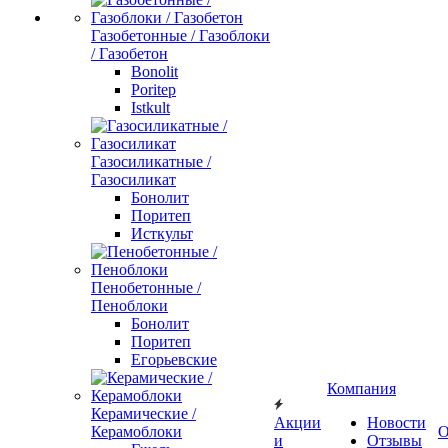
Газобетонные / Газоблоки
/ Газобетон
Bonolit
Poritep
Istkult
Газосиликатные /
Газосиликат
Бонолит
Поритеп
Исткульт
Пенобетонные /
Пеноблоки
Бонолит
Поритеп
Егорьевские
Компания
Керамические /
Акции
Новости
Керамоблоки
О
и
Отзывы