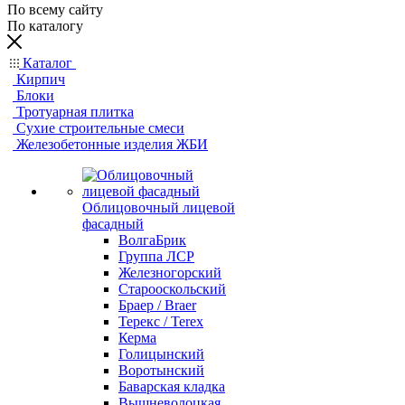
По всему сайту
По каталогу
Каталог
Кирпич
Блоки
Тротуарная плитка
Сухие строительные смеси
Железобетонные изделия ЖБИ
Облицовочный лицевой
фасадный
ВолгаБрик
Группа ЛСР
Железногорский
Старооскольский
Браер / Braer
Терекс / Terex
Керма
Голицынский
Воротынский
Баварская кладка
Вышневолоцкая