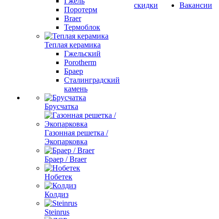
Гжель
скидки
Вакансии
Поротерм
Braer
Термоблок
Теплая керамика
Гжельский
Porotherm
Браер
Сталинградский
камень
Брусчатка
Газонная решетка /
Экопарковка
Браер / Braer
Нобетек
Колдиз
Steinrus