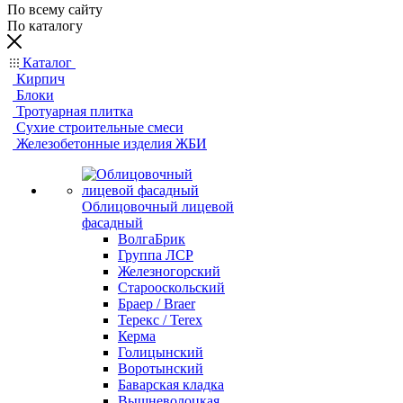
По всему сайту
По каталогу
Каталог
Кирпич
Блоки
Тротуарная плитка
Сухие строительные смеси
Железобетонные изделия ЖБИ
Облицовочный лицевой
фасадный
ВолгаБрик
Группа ЛСР
Железногорский
Старооскольский
Браер / Braer
Терекс / Terex
Керма
Голицынский
Воротынский
Баварская кладка
Вышневолоцкая