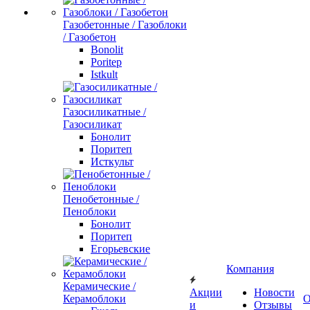
Газобетонные / Газоблоки
/ Газобетон
Bonolit
Poritep
Istkult
Газосиликатные /
Газосиликат
Бонолит
Поритеп
Исткульт
Пенобетонные /
Пеноблоки
Бонолит
Поритеп
Егорьевские
Компания
Керамические /
Акции
Новости
Керамоблоки
О
и
Отзывы